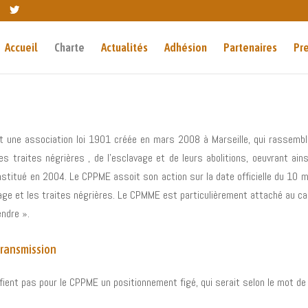
Accueil
Charte
Actualités
Adhésion
Partenaires
Pr
st une association loi 1901 créée en mars 2008 à Marseille, qui rassem
s traites négrières , de l’esclavage et de leurs abolitions, oeuvrant ains
nstitué en 2004. Le CPPME assoit son action sur la date officielle du 10 m
ge et les traites négrières. Le CPMME est particulièrement attaché au car
endre ».
transmission
fient pas pour le CPPME un positionnement figé, qui serait selon le mot de