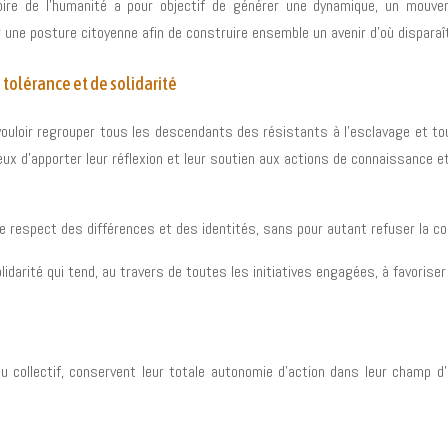
toire de l’humanité a pour objectif de générer une dynamique, un mouv
r une posture citoyenne afin de construire ensemble un avenir d’où disparaî
 tolérance et de solidarité
de vouloir regrouper tous les descendants des résistants à l’esclavage et 
ucieux d’apporter leur réflexion et leur soutien aux actions de connaissance
e respect des différences et des identités, sans pour autant refuser la con
olidarité qui tend, au travers de toutes les initiatives engagées, à favorise
collectif, conservent leur totale autonomie d’action dans leur champ d’a